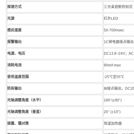
探测方式
三光束遮断检知式
光源
红外LED
感应速度
50-700msec
报警输出
1C继电器接点输出 接
电源、电压
DC13.8~24V；AC
消耗电流
90mA max
使用温度范围
-25℃至55℃
防拆输出
IB接点输出，DC26V
光轴调整角度（水平）
180°(±90°)
光轴调整角度（垂直）
20° (±10°)
接露、霜对策
恒温加热器