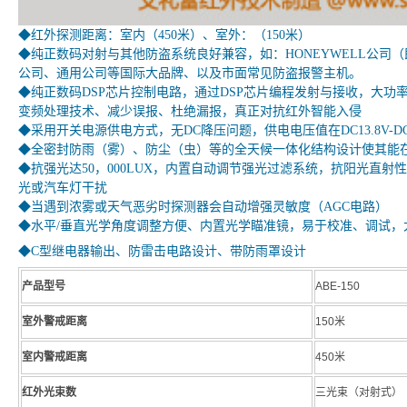
◆红外探测距离：室内（450米）、室外：（150米）
◆纯正数码对射与其他防盗系统良好兼容，如：HONEYWELL公司（即
公司、通用公司等国际大品牌、以及市面常见防盗报警主机。
◆纯正数码DSP芯片控制电路，通过DSP芯片编程发射与接收，大功
变频处理技术、减少误报、杜绝漏报，真正对抗红外智能入侵
◆采用开关电源供电方式，无DC降压问题，供电电压值在DC13.8V-D
◆全密封防雨（雾）、防尘（虫）等的全天候一体化结构设计使其能
◆抗强光达50，000LUX，内置自动调节强光过滤系统，抗阳光直
光或汽车灯干扰
◆当遇到浓雾或天气恶劣时探测器会自动增强灵敏度（AGC电路）
◆水平/垂直光学角度调整方便、内置光学瞄准镜，易于校准、调试，
◆C型继电器输出、防雷击电路设计、带防雨罩设计
产品型号
ABE-150
室外警戒距离
150米
室内警戒距离
450米
红外光束数
三光束（对射式）