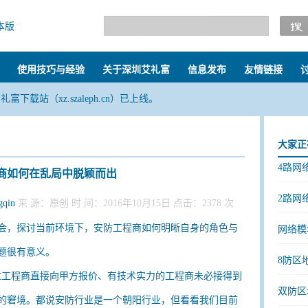
本版
使用技巧与经验
关于深圳艾礼富
信息发布
友情链接
艾礼富下载站（xz.szaleph.cn）已上线。
大家正
4路网络
商如何在乱局中脱颖而出
--------
2路网络
gqin
来 源：原创 时 间：2016年10月15日
点击：2378 次
--------
会，探讨当前环境下，安防工程商如何明晰自身的角色与
网络模
--------
题很有意义。
8防区地
--------
过工程商直接向甲方报价、有技术实力的工程商未必接得到
双防区地
的窘境。都说安防行业是一个朝阳行业，但看看我们目前
--------