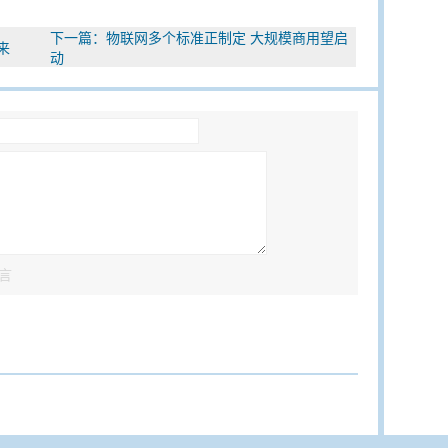
下一篇：
物联网多个标准正制定 大规模商用望启
来
动
言