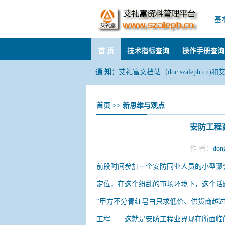
基
首 页
技术指标查询
操作手册查询
通 知：
艾礼富文档站（doc.szaleph.cn)和
首页
>>
新思维与观点
安防工程
作 者：
don
前段时间参加一个安防同业人员的小型聚
定位，在这个纷乱的市场环境下，这个话
“甲方不分青红皂白只求低价、供货商越
工程……这就是安防工程业界现在所面临