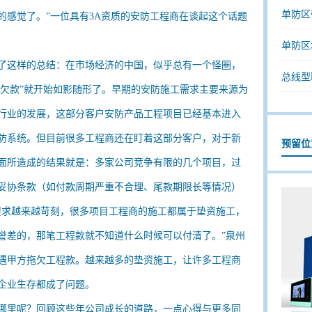
单防区
的感觉了。”一位具有3A资质的安防工程商在谈起这个话题
--------
单防区
--------
了这样的总结：在市场经济的中国，似乎总有一个怪圈，
总线型
“欠款”就开始如影随形了。早期的安防施工需求主要来源为
--------
行业的发展，这部分客户安防产品工程项目已经基本进入
防系统。但目前很多工程商还在盯着这部分客户，对于新
预留位
面所造成的结果就是：多家公司竞争有限的几个项目，过
妥协条款（如付款周期严重不合理、尾款期限长等情况）
要求越来越苛刻，很多项目工程商的施工都属于垫资施工，
誉差的，那笔工程款就不知道什么时候可以付清了。”泉州
遇甲方拖欠工程款。越来越多的垫资施工，让许多工程商
企业生存都成了问题。
哪里呢？回顾这些年公司成长的道路，一点心得与更多同