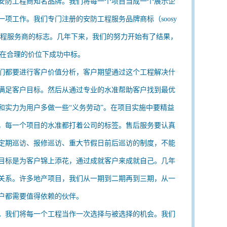
安防工程商知名品牌。我们将每一个项目当成一个展示企
项工作。我们专门注册的安防工程服务品牌商标（soosy
工程服务商的标志。几年下来，我们的努力开始有了结果，
我们在合理的价位下成功中标。
们都要进行客户价值分析，客户期望通过这个工程解决什
满足客户目标。然后从通过专业的水准帮助客户找到最优
和实力为用户多做一些“义务劳动”。在项目实施中要精益
，每一个项目的水准都打着公司的标签。售后服务要认真
定期巡访、报修巡访、重大节假日前后巡访的制度，不能
目标是为客户锦上添花，通过成就客户来成就自己。几年
关系。许多地产项目，我们从一期到二期再到三期，从一
户都需要值得依赖的伙伴。
。我们将每一个工程当作一次选择与被选择的机会。我们