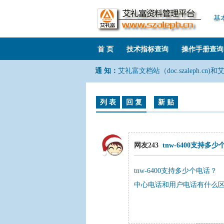
基
首 页
技术指标查询
操作手册查询
通 知：
艾礼富文档站（doc.szaleph.cn)和
列 表
回 复
新 贴
网友243
tnw-6400支持多
tnw-6400支持多少个电话？
中心电话和用户电话有什么