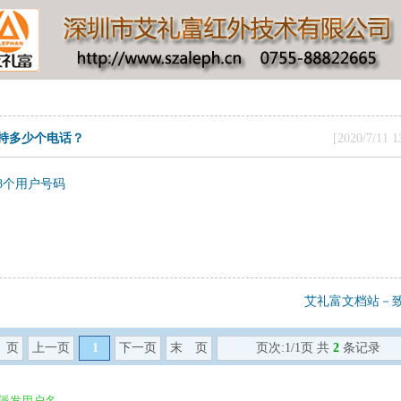
0支持多少个电话？
[2020/7/1
持8个用户号码
艾礼富文档站－
 页
上一页
1
下一页
末 页
页次:1/1页 共
2
条记录
派发用户名