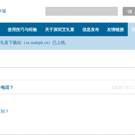
本版
使用技巧与经验
关于深圳艾礼富
信息发布
友情链接
艾礼富下载站（xz.szaleph.cn）已上线。
少个电话？
[2020/7/1
区别？